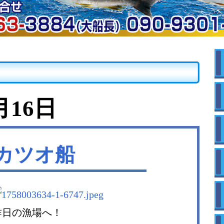
月16日
カツオ船
昨日の漁場へ！