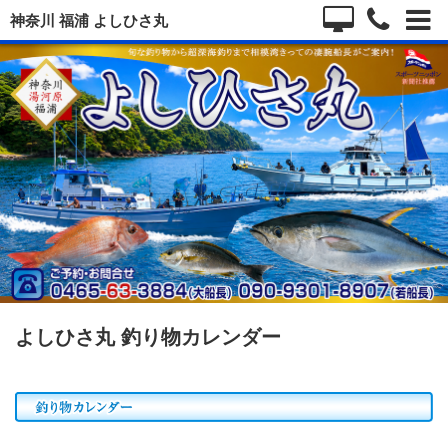
神奈川 福浦 よしひさ丸
よしひさ丸 釣り物カレンダー